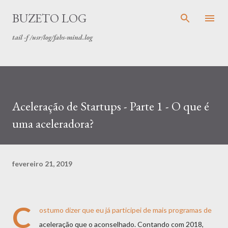
Pular para o conteúdo principal
BUZETO LOG
tail -f /usr/log/fabs-mind.log
Aceleração de Startups - Parte 1 - O que é
uma aceleradora?
fevereiro 21, 2019
C
ostumo dizer que eu já participei de mais programas de
aceleração que o aconselhado. Contando com 2018,