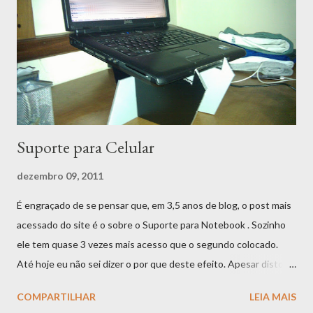
a melhor combinação para um time de tecnologia. Isso é
benéfico não apenas para a retenção, como também é estímulo
para uma cultura de aprendizado e humildade. Cultura essa que
favorece o compartilhamento e interação não apenas entre
quem faz o software, mas também as demais áreas da...
Suporte para Celular
dezembro 09, 2011
É engraçado de se pensar que, em 3,5 anos de blog, o post mais
acessado do site é o sobre o Suporte para Notebook . Sozinho
ele tem quase 3 vezes mais acesso que o segundo colocado.
Até hoje eu não sei dizer o por que deste efeito. Apesar disto
me orgulho bastante daquele post, afinal além de ter superado
COMPARTILHAR
LEIA MAIS
minha falta de coordenação motora, ainda cheguei num