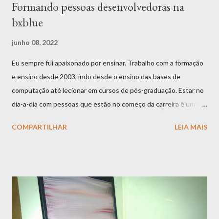
Formando pessoas desenvolvedoras na
bxblue
junho 08, 2022
Eu sempre fui apaixonado por ensinar. Trabalho com a formação
e ensino desde 2003, indo desde o ensino das bases de
computação até lecionar em cursos de pós-graduação. Estar no
dia-a-dia com pessoas que estão no começo da carreira é um mix
de satisfação e desafio. Satisfação por você ter a oportunidade
COMPARTILHAR
LEIA MAIS
de contribuir com um pedacinho tão especial da história daquela
que será uma pessoa desenvolvedora no futuro. Desafiadora
pelo fato de precisarmos nos despir de aprendizados já
superados em nossas mentes e nos esforçamos por enxergar
novamente pelos olhos de quem ainda não tem a mesma
vivência que você. Por onde passei, eu sempre acreditei que um
bom equilíbrio entre profissionais experientes e em formação é