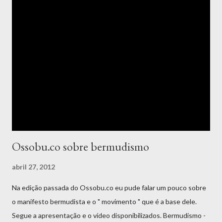
Ossobu.co sobre bermudismo
abril 27, 2012
Na edição passada do Ossobu.co eu pude falar um pouco sobre
o manifesto bermudista e o " movimento " que é a base dele.
Segue a apresentação e o vídeo disponibilizados. Bermudismo -