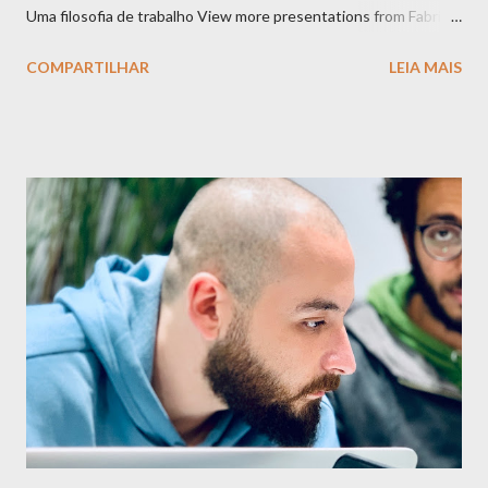
Uma filosofia de trabalho View more presentations from Fabricio
Buzeto Infelizmente o SlideShare está me trolando e
COMPARTILHAR
LEIA MAIS
impedindo de colocar o audio nos slides. Mas acredito que o
vídeo vá suplantar essa falta de maneira porca. Para quem não
conhece o Ossobu.co aconselho visitar o site deles e ver alguns
outros vídeos. A idéia do evento é trazer pra Brasília uma aura de
TEDTalks onde qualquer pessoa pode expor suas idéias e criar
um diálogo. As apresentações são curtas e tentam seguir algo
no estilo PechaKucha / Ignite . Ele acontece toda última
segunda feira do mês e tem sempre contado com os assuntos
mais diversos. Pra quem quer expadir os horizontes é uma ótima
oportunidade.