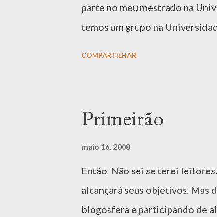
parte no meu mestrado na Unive
um maior grau de controle para o
temos um grupo na Universidad
fundado por 2 Doutores, 1 Mest
COMPARTILHAR
alunos de graduação. Na época
publicação na universidade na 
trabalho realizado pelo (entã
Primeirão
trabalho produzido pelo Alê fo
disponibilidade de serviços e
maio 16, 2008
pomposo, mas resumidamente fo
Então, Não sei se terei leitore
que diversos dispositivos pre
alcançará seus objetivos. Mas 
recursos entre si de forma fáci
blogosfera e participando de al