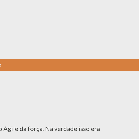
Pular para o conteúdo principal
8
o Agile da força. Na verdade isso era