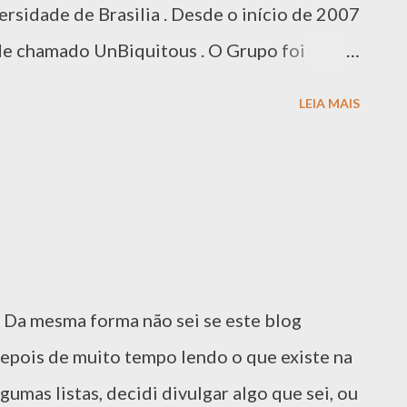
rsidade de Brasilia . Desde o início de 2007
s líderes dos projetos, e uma maior visi...
e chamado UnBiquitous . O Grupo foi
re, 1 Aluno especial (Na época eu) e 2
LEIA MAIS
 acabávamos de ter nossa primeira
área de computação ubíqua , decorrente do
o recém) Mestre Alexandre Gomes . O
i a construção de um middleware para
m ambientes ubíquos. Nome complexo e
i a construção de um software que permita
s. Da mesma forma não sei se este blog
sentes em um ambiente possam compartilhar
depois de muito tempo lendo o que existe na
l e simplificada. Desta forma eu poderia
gumas listas, decidi divulgar algo que sei, ou