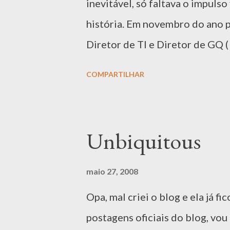
n
inevitável, só faltava o impulso
s
história. Em novembro do ano p
Diretor de TI e Diretor de GQ (
Abrindo um parêntese, para que
COMPARTILHAR
faço parte e sou sócio fundador
pomposos estava embutida dua
formalizar e aprimorar o cont
Unbiquitous
nas duas principais áreas da em
aumentar a qualidade dos prod
maio 27, 2008
responsabilidade (juntamente 
Opa, mal criei o blog e ela já f
estava à meu encargo) tivemos 
postagens oficiais do blog, vou
de controle dentro da empresa.