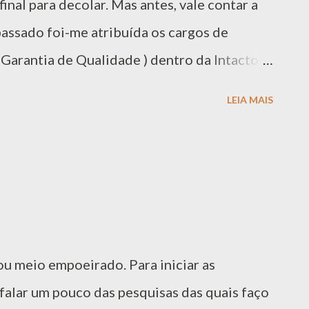
 final para decolar. Mas antes, vale contar a
assado foi-me atribuída os cargos de
 Garantia de Qualidade ) dentro da Intacto .
m não sabe a Intacto é a empresa da qual
LEIA MAIS
 a mais de 3 anos. Por trás destes nomes
s vontades da empresa: Primeiramente,
role sobre o processo de desenvolvimento
presa (Fábrica de Sofware e TV Digital) e
utos gerados pela empresa. Sob esta
com a liderança de um grande projeto que
icou meio empoeirado. Para iniciar as
o início da implantação de algumas políticas
 falar um pouco das pesquisas das quais faço
 Estas políticas foram benéficas e trouxeram