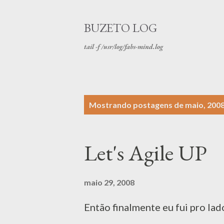
BUZETO LOG
tail -f /usr/log/fabs-mind.log
P
Mostrando postagens de maio, 200
o
s
Let's Agile UP
t
a
maio 29, 2008
g
Então finalmente eu fui pro lad
e