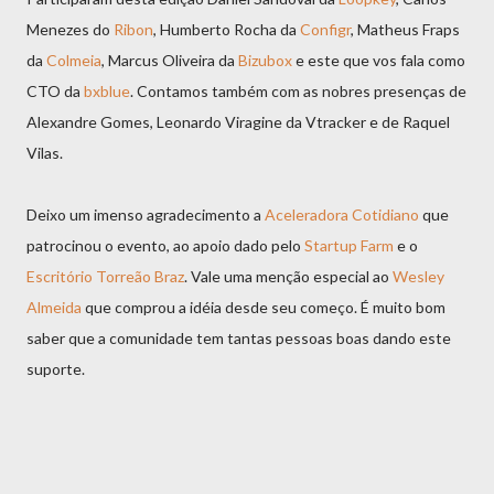
Menezes do
Ribon
, Humberto Rocha da
Configr
, Matheus Fraps
da
Colmeia
, Marcus Oliveira da
Bizubox
e este que vos fala como
CTO da
bxblue
. Contamos também com as nobres presenças de
Alexandre Gomes, Leonardo Viragine da Vtracker e de Raquel
Vilas.
Deixo um imenso agradecimento a
Aceleradora Cotidiano
que
patrocinou o evento, ao apoio dado pelo
Startup Farm
e o
Escritório Torreão Braz
. Vale uma menção especial ao
Wesley
Almeida
que comprou a idéia desde seu começo. É muito bom
saber que a comunidade tem tantas pessoas boas dando este
suporte.