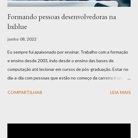
Formando pessoas desenvolvedoras na
bxblue
junho 08, 2022
Eu sempre fui apaixonado por ensinar. Trabalho com a formação
e ensino desde 2003, indo desde o ensino das bases de
computação até lecionar em cursos de pós-graduação. Estar no
dia-a-dia com pessoas que estão no começo da carreira é um mix
de satisfação e desafio. Satisfação por você ter a oportunidade
COMPARTILHAR
LEIA MAIS
de contribuir com um pedacinho tão especial da história daquela
que será uma pessoa desenvolvedora no futuro. Desafiadora
pelo fato de precisarmos nos despir de aprendizados já
superados em nossas mentes e nos esforçamos por enxergar
novamente pelos olhos de quem ainda não tem a mesma