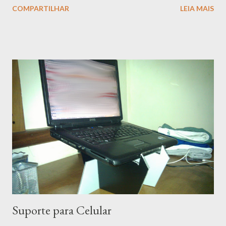
COMPARTILHAR
LEIA MAIS
impedindo de colocar o audio nos slides. Mas acredito que o
vídeo vá suplantar essa falta de maneira porca. Para quem não
conhece o Ossobu.co aconselho visitar o site deles e ver alguns
outros vídeos. A idéia do evento é trazer pra Brasília uma aura de
TEDTalks onde qualquer pessoa pode expor suas idéias e criar
um diálogo. As apresentações são curtas e tentam seguir algo
no estilo PechaKucha / Ignite . Ele acontece toda última
segunda feira do mês e tem sempre contado com os assuntos
mais diversos. Pra quem quer expadir os horizontes é uma ótima
oportunidade.
Suporte para Celular