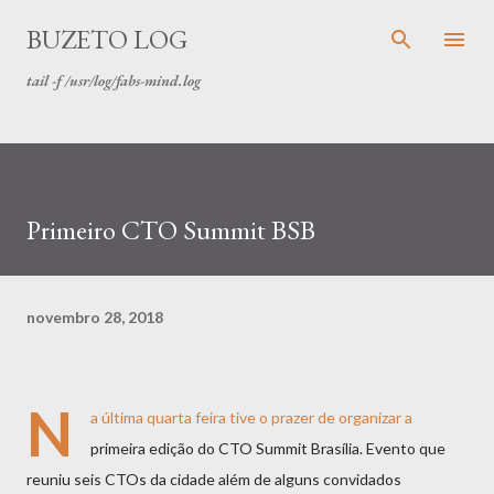
Pular para o conteúdo principal
BUZETO LOG
tail -f /usr/log/fabs-mind.log
Primeiro CTO Summit BSB
novembro 28, 2018
N
a última quarta feira tive o prazer de organizar a
primeira edição do CTO Summit Brasília. Evento que
reuniu seis CTOs da cidade além de alguns convidados