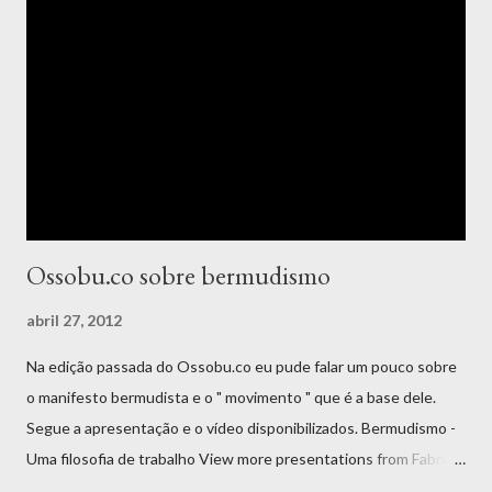
vivência que você. Por onde passei, eu sempre acreditei que um
bom equilíbrio entre profissionais experientes e em formação é
a melhor combinação para um time de tecnologia. Isso é
benéfico não apenas para a retenção, como também é estímulo
para uma cultura de aprendizado e humildade. Cultura essa que
favorece o compartilhamento e interação não apenas entre
quem faz o software, mas também as demais áreas da...
Ossobu.co sobre bermudismo
abril 27, 2012
Na edição passada do Ossobu.co eu pude falar um pouco sobre
o manifesto bermudista e o " movimento " que é a base dele.
Segue a apresentação e o vídeo disponibilizados. Bermudismo -
Uma filosofia de trabalho View more presentations from Fabricio
Buzeto Infelizmente o SlideShare está me trolando e